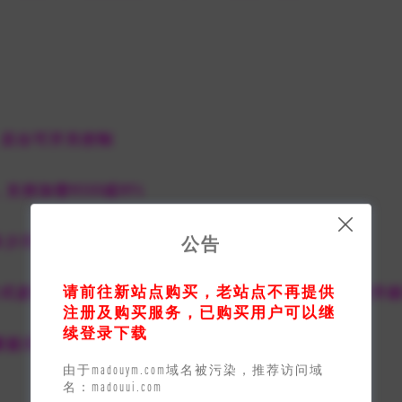
，后台可开关控制
持加密M3U8或MP4

送多少天或无赠送，与注册赠送积分互不影响
公告
请前往新站点购买，老站点不再提供
方式进行充值，只需要卡号即可充值，卡密兑换后直接升级至
注册及购买服务，已购买用户可以继
续登录下载
窗提示
由于madouym.com域名被污染，推荐访问域
名：madouui.com