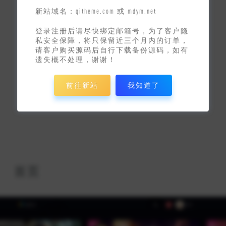
新站域名：qitheme.com 或 mdym.net
登录注册后请尽快绑定邮箱号，为了客户隐
私安全保障，将只保留近三个月内的订单，
请客户购买源码后自行下载备份源码，如有
遗失概不处理，谢谢！
前往新站
我知道了
首页